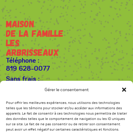
MAISON
DE LA FAMILLE
LES
ARBRISSEAUX
Téléphone :
819 628-0077
Sans frais :
1 877 929-0077
Gérer le consentement
Courriel :
Pour offrir les meilleures expériences, nous utilisons des technologies
lesarbrisseaux@gmail.com
telles que les témoins pour stocker et/ou accéder aux informations des
64, 3ème Avenue
appareils. Le fait de consentir à ces technologies nous permettra de traiter
Windsor (Québec) J1S 1X9
des données telles que le comportement de navigation ou les ID uniques
sur ce site. Le fait de ne pas consentir ou de retirer son consentement
peut avoir un effet négatif sur certaines caractéristiques et fonctions.