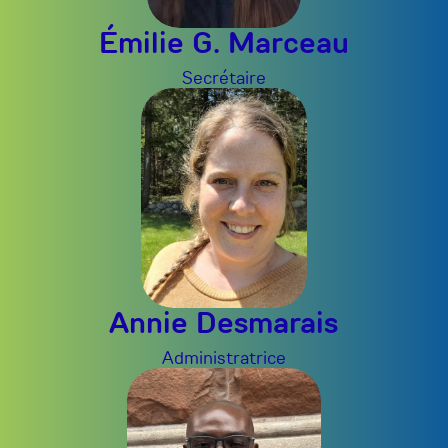
Émilie G. Marceau
Secrétaire
Annie Desmarais
Administratrice